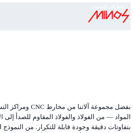
تخطّ إلى المحتوى
Minos
›
إمكانياتنا
›
التشغيل الآلي CNC
التشغيل الآلي CNC
تصنيع قطع دقيقة على مخارط ومراكز تشغيل CNC
بفضل مجموعة آلاتن
المواد — من الفولاذ والفولاذ المقاوم للصدأ إلى ا
بتفاوتات دقيقة وجودة قابلة للتكرار. من النموذج ال