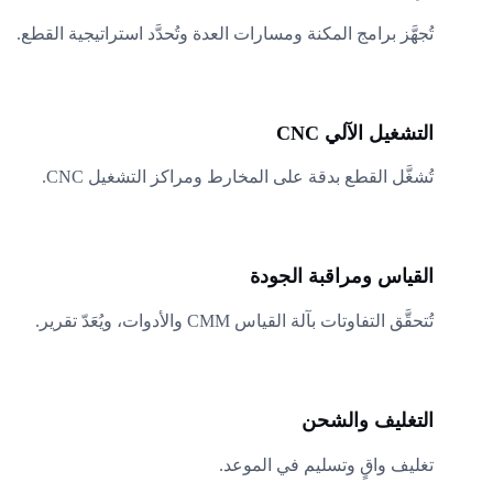
تُجهَّز برامج المكنة ومسارات العدة وتُحدَّد استراتيجية القطع.
03
التشغيل الآلي CNC
تُشغَّل القطع بدقة على المخارط ومراكز التشغيل CNC.
04
القياس ومراقبة الجودة
تُتحقَّق التفاوتات بآلة القياس CMM والأدوات، ويُعَدّ تقرير.
05
التغليف والشحن
تغليف واقٍ وتسليم في الموعد.