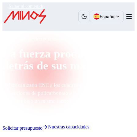
Saltar al contenido
Español
Socio de fabricación para constructores de máquinas
La fuerza productiva
detrás de sus máquinas
Del mecanizado CNC a los cuadros eléctricos, de las
protecciones de policarbonato a los rodillos de caucho:
reunimos bajo un mismo techo la fuerza productiva detrás de
sus máquinas.
Nuestras capacidades
Solicitar presupuesto