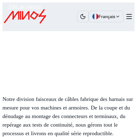
Aller au contenu
Français
Minos
›
Savoir-faire
›
Faisceaux de Câbles
Faisceaux de Câbles
Faisceaux de câbles sur mesure pour machines et
armoires
Notre division faisceaux de câbles fabrique des harnais sur
mesure pour vos machines et armoires. De la coupe et du
dénudage au montage des connecteurs et terminaux, du
repérage aux tests de continuité, nous gérons tout le
processus et livrons en qualité série reproductible.