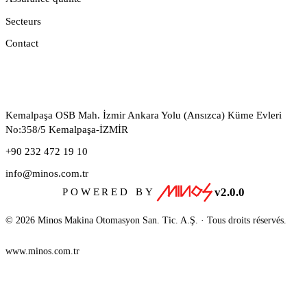
Secteurs
Contact
CONTACT
Kemalpaşa OSB Mah. İzmir Ankara Yolu (Ansızca) Küme Evleri
No:358/5 Kemalpaşa-İZMİR
+90 232 472 19 10
info@minos.com.tr
v2.0.0
POWERED BY
© 2026 Minos Makina Otomasyon San. Tic. A.Ş. · Tous droits réservés.
www.minos.com.tr