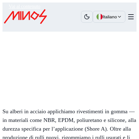
Vai al contenuto
Italiano
Minos
›
Competenze
›
Produzione di Rulli in Gomma
Produzione di Rulli in
Gomma
Produzione di nuovi rulli e rigommatura dei rulli
usurati
Su alberi in acciaio applichiamo rivestimenti in gomma —
in materiali come NBR, EPDM, poliuretano e silicone, alla
durezza specifica per l’applicazione (Shore A). Oltre alla
produzione di rulli nuovi, rigommiamo i rulli usurati e li