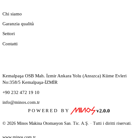
AZIENDA
Chi siamo
Garanzia qualità
Settori
Contatti
CONTATTI
Kemalpaşa OSB Mah. İzmir Ankara Yolu (Ansızca) Küme Evleri
No:358/5 Kemalpaşa-İZMİR
+90 232 472 19 10
info@minos.com.tr
v2.0.0
POWERED BY
© 2026 Minos Makina Otomasyon San. Tic. A.Ş. · Tutti i diritti riservati.
www.minos.com.tr