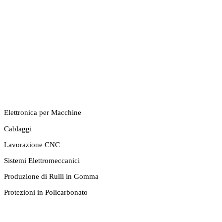
Partner produttivo a fonte unica per i costruttori di
macchine.
COMPETENZE
Elettronica per Macchine
Cablaggi
Lavorazione CNC
Sistemi Elettromeccanici
Produzione di Rulli in Gomma
Protezioni in Policarbonato