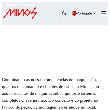
Saltar para o conteúdo
Português
Minos
›
Competências
›
Sistemas Eletromecânicos
Sistemas Eletromecânicos
Sistemas eletromecânicos chave na mão de um
único fornecedor
Combinando as nossas competências de maquinação,
quadros de comando e chicotes de cabos, a Minos entrega
aos fabricantes de máquinas subconjuntos e sistemas
completos chave na mão. Do conceito e do projeto ao
fabrico de peças, da montagem ao arranque no local,