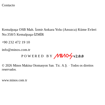
Contacto
CONTACTO
Kemalpaşa OSB Mah. İzmir Ankara Yolu (Ansızca) Küme Evleri
No:358/5 Kemalpaşa-İZMİR
+90 232 472 19 10
info@minos.com.tr
v2.0.0
POWERED BY
© 2026 Minos Makina Otomasyon San. Tic. A.Ş. · Todos os direitos
reservados.
www.minos.com.tr