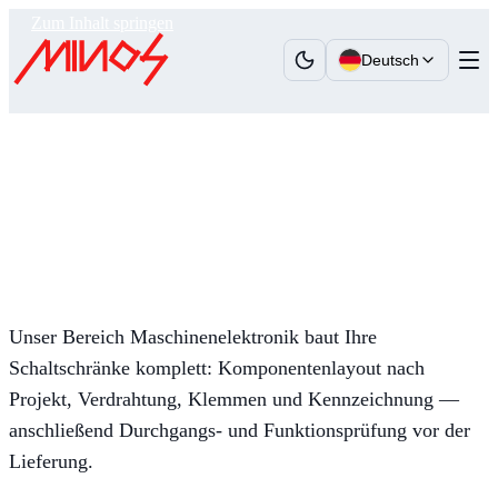
Zum Inhalt springen
Deutsch
Minos
›
Leistungen
›
Maschinenelektronik
Maschinenelektronik
Schaltschrankbau und Verdrahtung nach Projekt
Unser Bereich Maschinenelektronik baut Ihre
Schaltschränke komplett: Komponentenlayout nach
Projekt, Verdrahtung, Klemmen und Kennzeichnung —
anschließend Durchgangs- und Funktionsprüfung vor der
Lieferung.