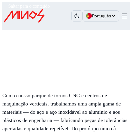
Saltar para o conteúdo
Português
Minos
›
Competências
›
Usinagem CNC
Usinagem CNC
Fabrico de peças de precisão em tornos e centros
de maquinação CNC
Com o nosso parque de tornos CNC e centros de
maquinação verticais, trabalhamos uma ampla gama de
materiais — do aço e aço inoxidável ao alumínio e aos
plásticos de engenharia — fabricando peças de tolerâncias
apertadas e qualidade repetível. Do protótipo único à