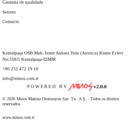
Garantia de qualidade
Setores
Contacto
CONTACTO
Kemalpaşa OSB Mah. İzmir Ankara Yolu (Ansızca) Küme Evleri
No:358/5 Kemalpaşa-İZMİR
+90 232 472 19 10
info@minos.com.tr
v2.0.0
POWERED BY
© 2026 Minos Makina Otomasyon San. Tic. A.Ş. · Todos os direitos
reservados.
www.minos.com.tr